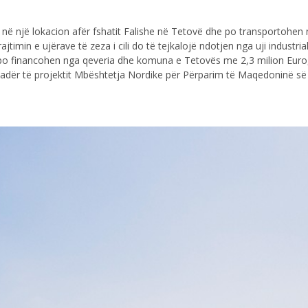
një lokacion afër fshatit Falishe në Tetovë dhe po transportohen në D
trajtimin e ujërave të zeza i cili do të tejkalojë ndotjen nga uji indus
e po financohen nga qeveria dhe komuna e Tetovës me 2,3 milion Euro, 
dër të projektit Mbështetja Nordike për Përparim të Maqedoninë së 