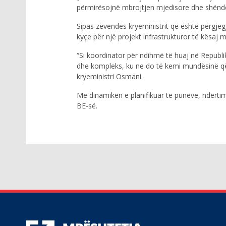
përmirësojnë mbrojtjen mjedisore dhe shëndeti
Sipas zëvendës kryeministrit që është përgjeg
kyçe për një projekt infrastrukturor të kësaj 
“Si koordinator për ndihmë të huaj në Republi
dhe kompleks, ku ne do të kemi mundësinë që 
kryeministri Osmani.
Me dinamikën e planifikuar të punëve, ndërtimi 
BE-së.