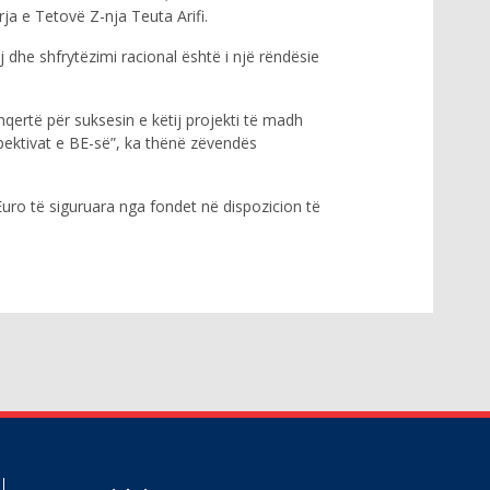
ja e Tetovë Z-nja Teuta Arifi.
 dhe shfrytëzimi racional është i një rëndësie
qertë për suksesin e këtij projekti të madh
pektivat e BE-së”, ka thënë zëvendës
 Euro të siguruara nga fondet në dispozicion të