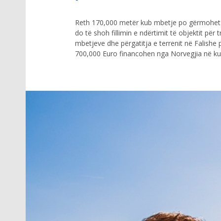
Reth 170,000 metër kub mbetje po gërmohet në 
do të shoh fillimin e ndërtimit të objektit për 
mbetjeve dhe përgatitja e terrenit në Falish
700,000 Euro financohen nga Norvegjia në kua