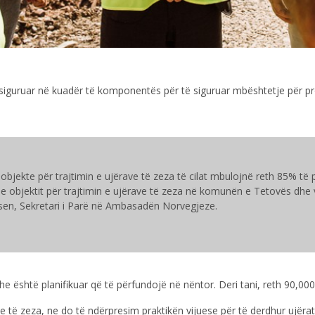
iguruar në kuadër të komponentës për të siguruar mbështetje për p
jekte për trajtimin e ujërave të zeza të cilat mbulojnë reth 85% të 
 e objektit për trajtimin e ujërave të zeza në komunën e Tetovës dhe v
nsen, Sekretari i Parë në Ambasadën Norvegjeze.
iti dhe është planifikuar që të përfundojë në nëntor. Deri tani, reth 90,
ve të zeza, ne do të ndërpresim praktikën vijuese për të derdhur ujëra