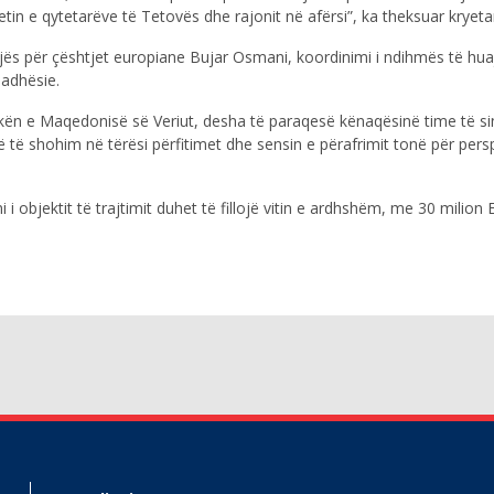
n e qytetarëve të Tetovës dhe rajonit në afërsi”, ka theksuar kryetar
jës për çështjet europiane Bujar Osmani, koordinimi i ndihmës të huaj
madhësie.
kën e Maqedonisë së Veriut, desha të paraqesë kënaqësinë time të sin
të shohim në tërësi përfitimet dhe sensin e përafrimit tonë për pers
i objektit të trajtimit duhet të fillojë vitin e ardhshëm, me 30 milion