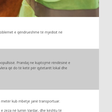
roblemet e qëndrueshme të mjedisit në
popullsisë. Prandaj ne kuptojmë rëndësinë e
lera që do të ketë për qytetarët lokal dhe
000 metër kub mbetje janë transportuar.
t e zeza në lumin Vardar, dhe kështu të