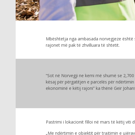
Mbështetja nga ambasada norvegjeze është s
rajonet më pak të zhvilluara të shtetit.
“Sot në Norvegji ne kemi më shumë se 2,700 ob
kësaj për përgatitjen e parcelës për ndërtimin
ekonominë e këtij rajoni” ka thënë Geir Joha
Pastrimi i lokacionit filloi në mars të këtij v
„Me ndërtimin e objektit për trajtimin e ujëra