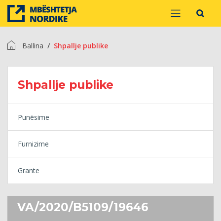
Ballina
Shpallje publike
Shpallje publike
Punësime
Furnizime
Grante
VA/2020/B5109/19646