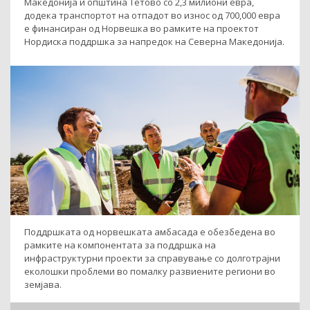
Македонија и општина Тетово со 2,3 милиони евра,
додека транспортот на отпадот во износ од 700,000 евра
е финансиран од Норвешка во рамките на проектот
Нордиска поддршка за напредок на Северна Македонија.
Поддршката од норвешката амбасада е обезбедена во
рамките на компонентата за поддршка на
инфраструктурни проекти за справување со долготрајни
еколошки проблеми во помалку развиените региони во
земјава.