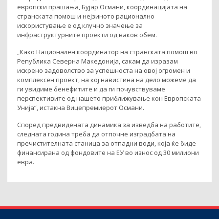
европски прашања, Бујар Османи, координацијата на
странската помош и нејзиното рационално
искористување е од клучно значење за
инфраструктурните проекти од ваков обем.
„Како Национален координатор на странската помош во
Република Северна Македонија, сакам да изразам
искрено задоволство за успешноста на овој огромен и
комплексен проект, на кој навистина на дело можеме да
ги увидиме бенефитите и да ги почувствуваме
перспективите од нашето приближување кон Европската
Унија“, истакна Вицепремиерот Османи.
Според предвидената динамика за изведба на работите,
следната година треба да отпочне изградбата на
пречистителната станица за отпадни води, која ќе биде
финансирана од фондовите на ЕУ во износ од 30 милиони
евра.