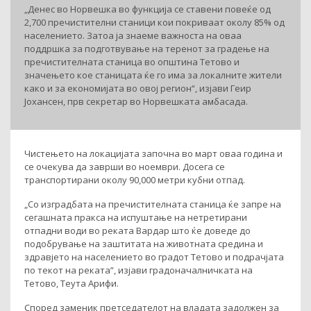
„Денес во Норвешка во функција се ставени повеќе од
2,700 пречистителни станици кои покриваат околу 85% од
населението. Затоа ја знаеме важноста на оваа
поддршка за подготвување на теренот за градење на
пречистителната станица во општина Тетово и
значењето кое станицата ќе го има за локалните жители
како и за економијата во овој регион“, изјави Геир
Јохансен, прв секретар во Норвешката амбасада.
Чистењето на локацијата започна во март оваа година и
се очекува да заврши во ноември. Досега се
транспортирани околу 90,000 метри кубни отпад.
„Со изградбата на пречистителната станица ќе запре на
сегашната пракса на испуштање на нетретирани
отпадни води во реката Вардар што ќе доведе до
подобрување на заштитата на животната средина и
здравјето на населението во градот Тетово и подрачјата
по текот на реката”, изјави градоначалничката на
Тетово, Теута Арифи.
Според заменик претседателот на владата задолжен за