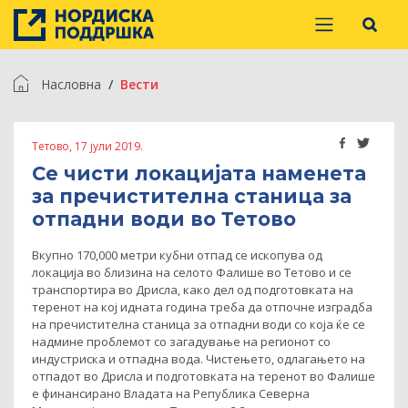
Насловна
Вести
Тетово, 17 јули 2019.
Се чисти локацијата наменета
за пречистителна станица за
отпадни води во Тетово
Вкупно 170,000 метри кубни отпад се ископува од
локација во близина на селото Фалише во Тетово и се
транспортира во Дрисла, како дел од подготовката на
теренот на кој идната година треба да отпочне изградба
на пречистителна станица за отпадни води со која ќе се
надмине проблемот со загадување на регионот со
индустриска и отпадна вода. Чистењето, одлагањето на
отпадот во Дрисла и подготовката на теренот во Фалише
е финансирано Владата на Република Северна