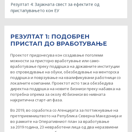
Резултат 4: Зајакната свест за ефектите од
пристапувањето кон ЕУ
РЕЗУЛТАТ 1: ПОДОБРЕН
ПРИСТАП ДО ВРАБОТУВАЊЕ
Проектот придонесува кон создавање поголеми
можности за пристојно вработување или само-
вработување преку поддршка на државните институции
во спроведување на обуки, обезбедување на менторска
поддршка и поврзување на квалификувани работници со
локалните компании. Проектот исто така обезбедува
директна поддршка на новите бизниси преку набавка на
потребна опрема за околу 40 бизниси во нивната
најкритична старт-ап фаза.
Во 2019, во соработка со Агенцијата за поттикнување на
претприемништвото на Република Северна Македонија и
во рамките на Оперативниот план за вработување
за 2019 година, 23 невработени лица од два неразвиени