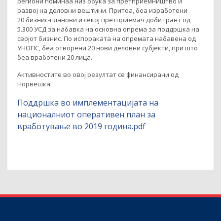
региони поминаа низ обука за претприемништво и
развој на деловни вештини. Притоа, беа изработени
20 бизнис-планови и секој претприемач доби грант од
5.300 УСД за набавка на основна опрема за поддршка на
својот бизнис. По испораката на опремата набавена од
УНОПС, беа отворени 20 нови деловни субјекти, при што
беа вработени 20 лица.
Активностите во овој резултат се финансирани од
Норвешка.
Поддршка во имплементацијата на
националниот оперативен план за
вработување во 2019 година.pdf