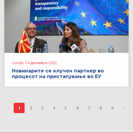
Скопје, 14 декември 2022.
Новинарите се клучен партнер во
процесот на пристапување во ЕУ
‹
1
2
3
4
5
6
7
8
9
›