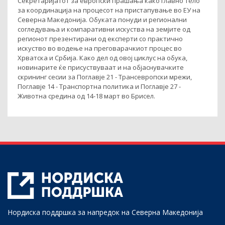
Секретаријатот за европски прашања како главно тело
за координација на процесот на пристапување во ЕУ на
Северна Македонија. Обуката понуди и регионални
согледувања и компаративни искуства на земјите од
регионот презентирани од експерти со практично
искуство во водење на преговарачкиот процес во
Хрватска и Србија. Како дел од овој циклус на обука,
новинарите ќе присуствуваат и на објаснувачките
скрининг сесии за Поглавје 21 - Трансевропски мрежи,
Поглавје 14 - Транспортна политика и Поглавје 27 -
Животна средина од 14-18 март во Брисел.
Нордиска поддршка за напредок на Северна Македонија