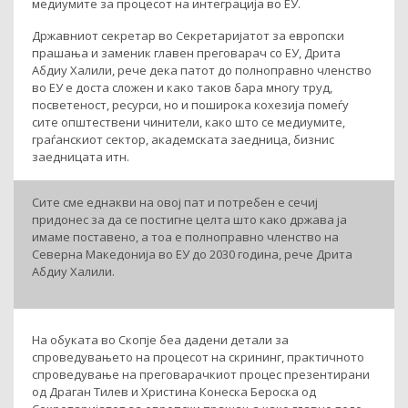
медиумите за процесот на интеграција во ЕУ.
Државниот секретар во Секретаријатот за европски
прашања и заменик главен преговарач со ЕУ, Дрита
Абдиу Халили, рече дека патот до полноправно членство
во ЕУ е доста сложен и како таков бара многу труд,
посветеност, ресурси, но и поширока кохезија помеѓу
сите општествени чинители, како што се медиумите,
граѓанскиот сектор, академската заедница, бизнис
заедницата итн.
Сите сме еднакви на овој пат и потребен е сечиј
придонес за да се постигне целта што како држава ја
имаме поставено, а тоа е полноправно членство на
Северна Македонија во EУ до 2030 година, рече Дрита
Абдиу Халили.
На обуката во Скопје беа дадени детали за
спроведувањето на процесот на скрининг, практичното
спроведување на преговарачкиот процес презентирани
од Драган Тилев и Христина Конеска Бероска од