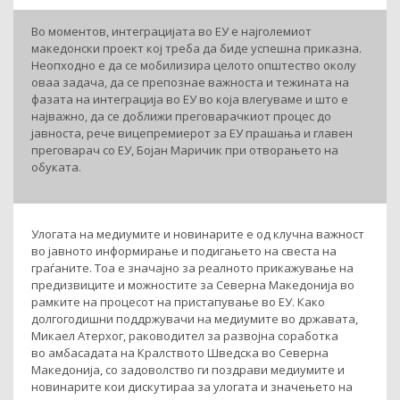
Во моментов, интеграцијата во ЕУ е најголемиот
македонски проект кој треба да биде успешна приказна.
Неопходно е да се мобилизира целото општество околу
оваа задача, да се препознае важноста и тежината на
фазата на интеграција во ЕУ во која влегуваме и што е
најважно, да се доближи преговарачкиот процес до
јавноста, рече вицепремиерот за ЕУ прашања и главен
преговарач со ЕУ, Бојан Маричик при отворањето на
обуката.
Улогата на медиумите и новинарите е од клучна важност
во јавното информирање и подигањето на свеста на
граѓаните. Тоа е значајно за реалното прикажување на
предизвиците и можностите за Северна Македонија во
рамките на процесот на пристапување во ЕУ. Како
долгогодишни поддржувачи на медиумите во државата,
Микаел Атерхог, раководител за развојна соработка
во амбасадата на Кралството Шведска во Северна
Македонија, со задоволство ги поздрави медиумите и
новинарите кои дискутираа за улогата и значењето на