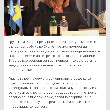
Групата, избрана преку јавен повик, присуствуваше на
еднодневна обука во Скопје и ќе има можност да
отпатува во Брисел за да присуствува на објаснувачките
скрининг сесии и да се сретне со високи претставници на
ЕУ за да разговараат за теми поврзани со важноста на
медиумите во известувањето за процесот на
пристапување во ЕУ.
Главната цел на обуката за новинарите беше да се
зајакне капацитетот на медиумите во врска со
известувањето за процесот на пристапување во ЕУ и да
се нагласи важноста на овој процес за граѓаните преку
балансирано информирање, детално покривање на
процесот и споделување релевантни и квалитетни
информации со јавноста.