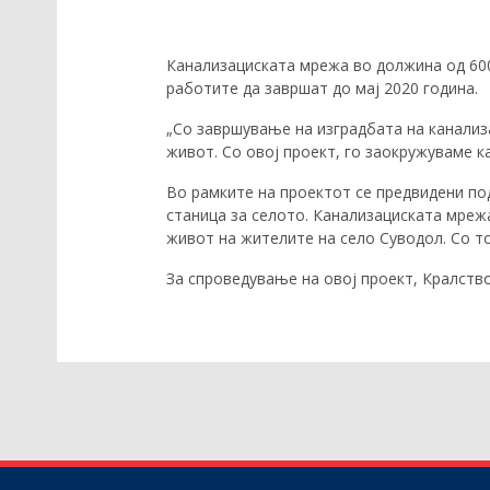
Канализациската мрежа во должина од 600
работите да завршат до мај 2020 година.
„Со завршување на изградбата на канализ
живот. Со овој проект, го заокружуваме к
Во рамките на проектот се предвидени по
станица за селото. Канализациската мрежа
живот на жителите на село Суводол. Со то
За спроведување на овој проект, Кралств