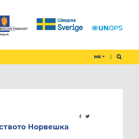
MK
лството Норвешка