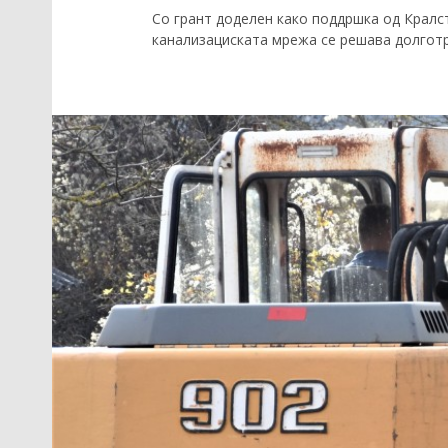
Со грант доделен како поддршка од Кралс
канализациската мрежа се решава долготр