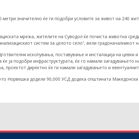
 метри значително ќе ги подобри условите за живот на 240 жит
ациската мрежа, жителите на Суводол ќе почиста животна среди
анализацискиот систем за целото село“, вели градоначалникот н
дготвителни ископувања, поставување и инсталација на цевки и 
 ќе ја подобри инфраструктурата, ќе го намали загадувањето на
а, проектот директно ќе ги намали загадувањето и евентуалните
ото Норвешка додели 90,000 УСД додека општината Македонски 