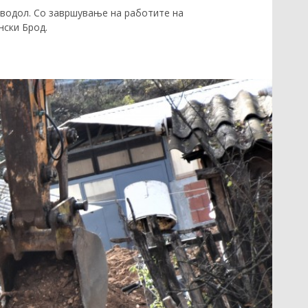
уводол. Со завршување на работите на
нски Брод.