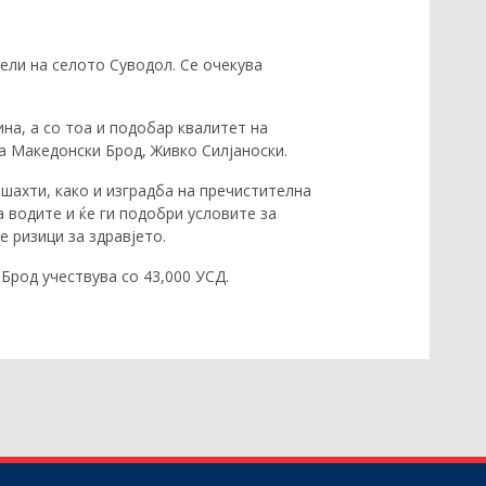
ели на селото Суводол. Се очекува
на, а со тоа и подобар квалитет на
а Македонски Брод, Живко Силјаноски.
шахти, како и изградба на пречистителна
 водите и ќе ги подобри условите за
 ризици за здравјето.
Брод учествува со 43,000 УСД.