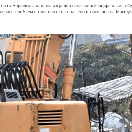
твото Норвешка, започна изградбата на канализација во село С
ајниот проблем на жителите на ова село во близина на Македо