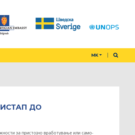
MK
РИСТАП ДО
жности за пристојно вработување или само-