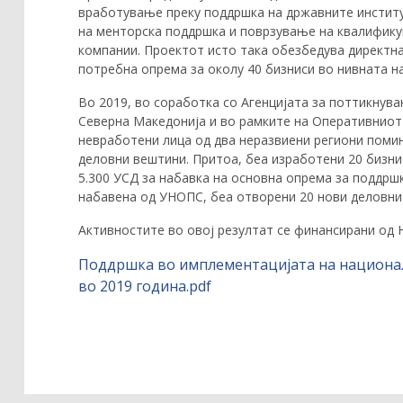
вработување преку поддршка на државните инстит
на менторска поддршка и поврзување на квалифику
компании. Проектот исто така обезбедува директна
потребна опрема за околу 40 бизниси во нивната на
Во 2019, во соработка со Агенцијата за поттикну
Северна Македонија и во рамките на Оперативниот 
невработени лица од два неразвиени региони помин
деловни вештини. Притоа, беа изработени 20 бизни
5.300 УСД за набавка на основна опрема за поддрш
набавена од УНОПС, беа отворени 20 нови деловни 
Активностите во овој резултат се финансирани од 
Поддршка во имплементацијата на национа
во 2019 година.pdf