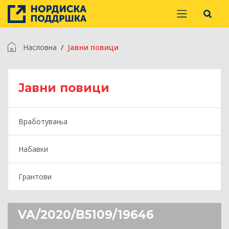
Насловна
Jавни повици
Jавни повици
Вработувања
Набавки
Грантови
VA/2020/B5109/19646