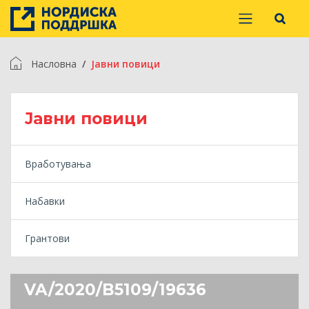
Насловна
Jавни повици
Jавни повици
Вработувања
Набавки
Грантови
VA/2020/B5109/19636