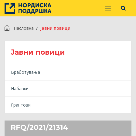
Насловна
Jавни повици
Jавни повици
Вработувања
Набавки
Грантови
RFQ/2021/21314