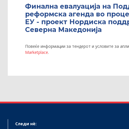
Финална евалуација на Под
реформска агенда во проце
ЕУ - проект Нордиска подд
Северна Македонија
Повеќе информации за тендерот и условите за апли
Marketplace
.
Следи нѐ: