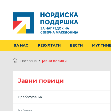
ЗА НАС
РЕЗУЛТАТИ
ВЕСТИ
МУЛТИМ
Насловна
Jавни повици
Jавни повици
Вработувања
Набавки